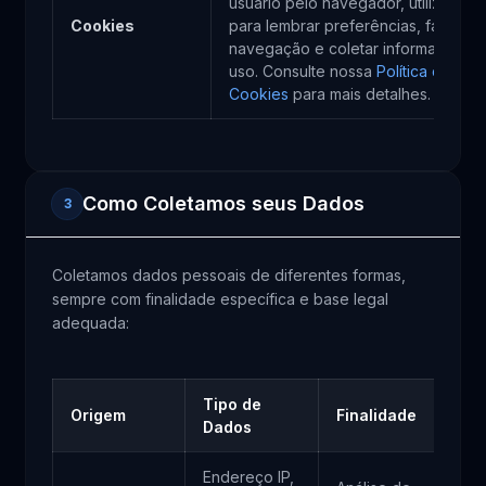
usuário pelo navegador, utilizados
Cookies
para lembrar preferências, facilitar 
navegação e coletar informações 
uso. Consulte nossa
Política de
Cookies
para mais detalhes.
Como Coletamos seus Dados
3
Coletamos dados pessoais de diferentes formas,
sempre com finalidade específica e base legal
adequada:
Tipo de
Origem
Finalidade
Ba
Dados
Endereço IP,