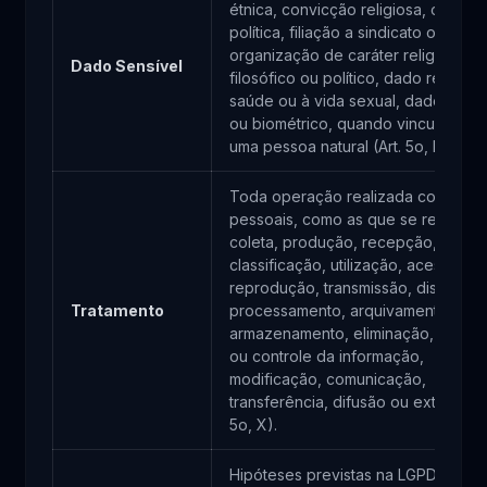
étnica, convicção religiosa, opinião
política, filiação a sindicato ou a
organização de caráter religioso,
Dado Sensível
filosófico ou político, dado referent
saúde ou à vida sexual, dado gené
ou biométrico, quando vinculado a
uma pessoa natural (Art. 5o, II).
Toda operação realizada com dad
pessoais, como as que se referem 
coleta, produção, recepção,
classificação, utilização, acesso,
reprodução, transmissão, distribuiç
Tratamento
processamento, arquivamento,
armazenamento, eliminação, avalia
ou controle da informação,
modificação, comunicação,
transferência, difusão ou extração (
5o, X).
Hipóteses previstas na LGPD (Art. 7