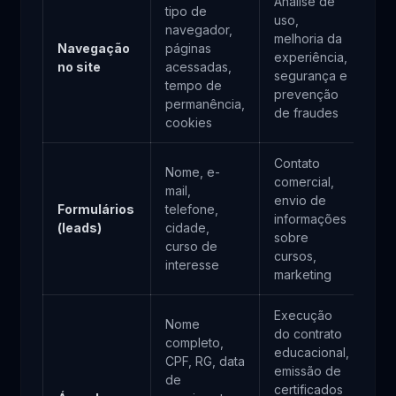
Análise de
tipo de
uso,
navegador,
melhoria da
Navegação
páginas
Le
experiência,
no site
acessadas,
in
segurança e
tempo de
prevenção
permanência,
de fraudes
cookies
Contato
Nome, e-
comercial,
mail,
envio de
Formulários
telefone,
informações
Co
(leads)
cidade,
sobre
curso de
cursos,
interesse
marketing
Execução
Nome
do contrato
completo,
educacional,
CPF, RG, data
emissão de
de
Ex
certificados