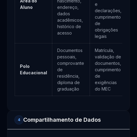
Área do
nascimento,
co
e
Aluno
endereço,
Ob
declarações,
dados
le
cumprimento
acadêmicos,
de
histórico de
obrigações
acesso
legais
Documentos
Matrícula,
pessoais,
validação de
Ex
comprovante
documentos,
Polo
co
de
cumprimento
Educacional
Ob
residência,
de
le
diploma de
exigências
graduação
do MEC
Compartilhamento de Dados
4